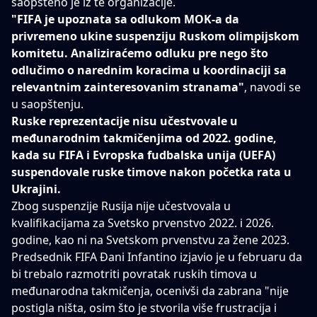
saopšteno je iz te organizacije.
"FIFA je upoznata sa
odlukom MOK-a da
privremeno ukine suspenziju Ruskom olimpijskom
komitetu
. Analiziraćemo odluku pre nego što
odlučimo o narednim koracima u koordinaciji sa
relevantnim zainteresovanim stranama"
, navodi se
u saopštenju.
Ruske reprezentacije nisu učestvovale u
međunarodnim takmičenjima od 2022. godine,
kada su FIFA i Evropska fudbalska unija (UEFA)
suspendovale ruske timove nakon početka rata u
Ukrajini.
Zbog suspenzije Rusija nije učestvovala u
kvalifikacijama za Svetsko prvenstvo 2022. i 2026.
godine, kao ni na Svetskom prvenstvu za žene 2023.
Predsednik FIFA Đani Infantino izjavio je u februaru da
bi trebalo razmotriti povratak ruskih timova u
međunarodna takmičenja, ocenivši da zabrana "nije
postigla ništa, osim što je stvorila više frustracija i