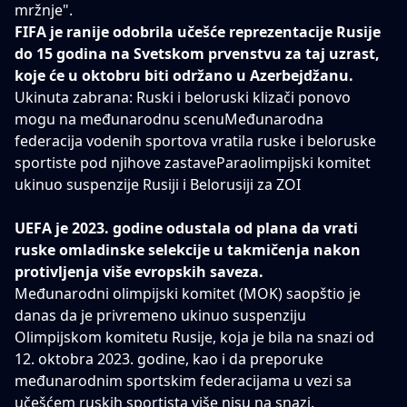
mržnje".
FIFA je ranije odobrila učešće reprezentacije Rusije
do 15 godina na Svetskom prvenstvu za taj uzrast,
koje će u oktobru biti održano u Azerbejdžanu.
Ukinuta zabrana: Ruski i beloruski klizači ponovo
mogu na međunarodnu scenu
Međunarodna
federacija vodenih sportova vratila ruske i beloruske
sportiste pod njihove zastave
Paraolimpijski komitet
ukinuo suspenzije Rusiji i Belorusiji za ZOI
UEFA je 2023. godine odustala od plana da vrati
ruske omladinske selekcije u takmičenja nakon
protivljenja više evropskih saveza.
Međunarodni olimpijski komitet (MOK) saopštio je
danas da je privremeno ukinuo suspenziju
Olimpijskom komitetu Rusije, koja je bila na snazi od
12. oktobra 2023. godine, kao i da preporuke
međunarodnim sportskim federacijama u vezi sa
učešćem ruskih sportista više nisu na snazi.