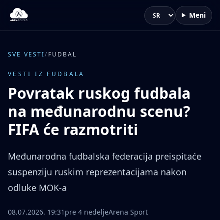
Meni
Jezik
SVE VESTI
/
FUDBAL
VESTI IZ FUDBALA
Povratak ruskog fudbala
na međunarodnu scenu?
FIFA će razmotriti
Međunarodna fudbalska federacija preispitaće
suspenziju ruskim reprezentacijama nakon
odluke MOK-a
08.07.2026. 19:31
pre 4 nedelje
Arena Sport