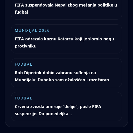
FIFA suspendovala Nepal zbog mešanja politike u
fudbal
MUNDIJAL 2026
FIFA odrezala kaznu Katarcu koji je slomio nogu
protivniku
FUDBAL
Rob Diperink dobio zabranu suđenja na
Mundijalu: Duboko sam ožalošćen i razočaran
FUDBAL
Crvena zvezda umiruje "delije", posle FIFA
suspenzije: Do ponedeljka...