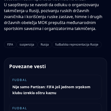
U saopštenju se navodi da odluku o organizovanju
takmičenja u Rusiji, pozivanju ruskih državnih
zvaničnika i korišćenju ruske zastave, himne i drugih
državnih obeležja MOK prepušta međunarodnim
sportskim savezima i organizatorima takmičenja.
FIFA
suspenzija
Rusija
fudbalska reprezentacija Rusije
Povezane vesti
FUDBAL
Nije samo Partizan: FIFA još jednom srpskom
klubu izrekla oštru kaznu
FUDBAL