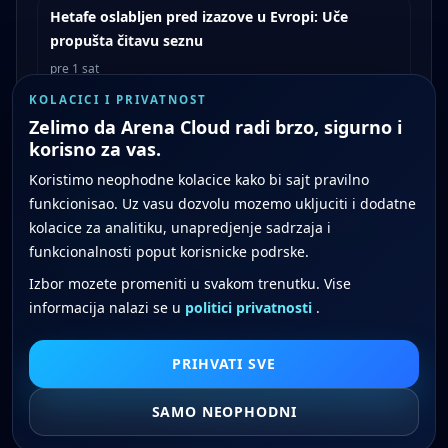
Hetafe oslabljen pred izazove u Evropi: Uče
propušta čitavu seznu
pre 1 sat
KOLACICI I PRIVATNOST
Zelimo da Arena Cloud radi brzo, sigurno i
korisno za vas.
Koristimo neophodne kolacice kako bi sajt pravilno
Arena Cloud je striming platforma koja nudi
sportske prenose uživo, najzanimljivije
funkcionisao. Uz vasu dozvolu mozemo ukljuciti i dodatne
trenutke i sadržaj na zahtev na različitim
uređajima. Platforma donosi najvažnije
kolacice za analitiku, unapredjenje sadrzaja i
domaće i međunarodne sportske lige,
uključujući fudbal i košarku, kao i ekskluzivne
funkcionalnosti poput korisnicke podrske.
opcije poput brzih hajlajtsa i celih snimaka
utakmica odmah po završetku.
Izbor mozete promeniti u svakom trenutku. Vise
Politika privatnosti
Uslovi korišćenja
Call Centar
Podrška
informacija nalazi se u
politici privatnosti
.
Copyright ©Arena Channels Group 2026
PRIHVATI SVE
SAMO NEOPHODNI