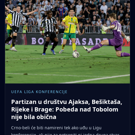
UEFA LIGA KONFERENCIJE
Partizan u društvu Ajaksa, Bešiktaša,
Rijeke i Brage: Pobeda nad Tobolom
nije bila obična
Crno-beli će biti namireni tek ako uđu u Ligu
konferencije, ali nije za potceniti ni jedna druga stvar.