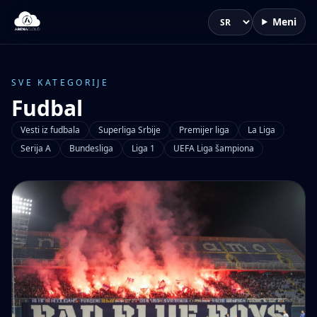
Meni
Jezik
SVE KATEGORIJE
Fudbal
Vesti iz fudbala
Superliga Srbije
Premijer liga
La Liga
Serija A
Bundesliga
Liga 1
UEFA Liga šampiona