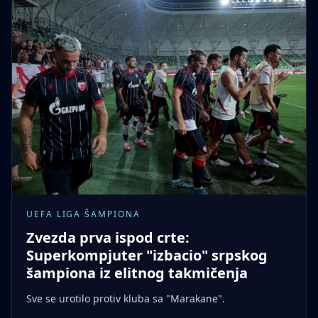
UEFA LIGA ŠAMPIONA
Zvezda prva ispod crte:
Superkompjuter "izbacio" srpskog
šampiona iz elitnog takmičenja
Sve se urotilo protiv kluba sa "Marakane".