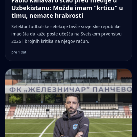
Fabio Kanavaro stao pred medije u
Uzbekistanu: Možda imam "krticu" u
timu, nemate hrabrosti
Selektor fudbalske selekcije bivše sovjetske republike
imao šta da kaže posle učešća na Svetskom prvenstvu
2026 i brojnih kritika na njegov račun.
pre 1 sat