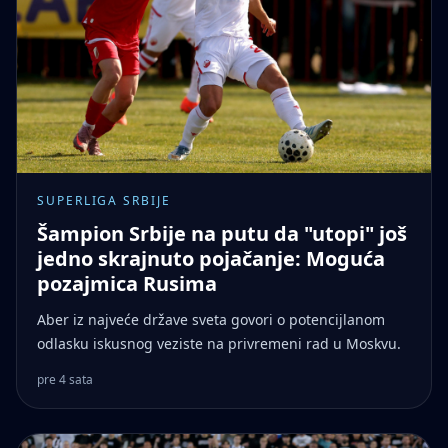
SUPERLIGA SRBIJE
Šampion Srbije na putu da "utopi" još
jedno skrajnuto pojačanje: Moguća
pozajmica Rusima
Aber iz najveće države sveta govori o potencijlanom
odlasku iskusnog veziste na privremeni rad u Moskvu.
pre 4 sata