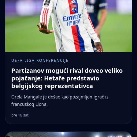
UEFA LIGA KONFERENCIJE
Partizanov mogući rival doveo veliko
pojačanje: Hetafe predstavio
belgijskog reprezentativca
Orela Mangale je došao kao pozajmljen igrač iz
francuskog Liona.
pre 18 sati