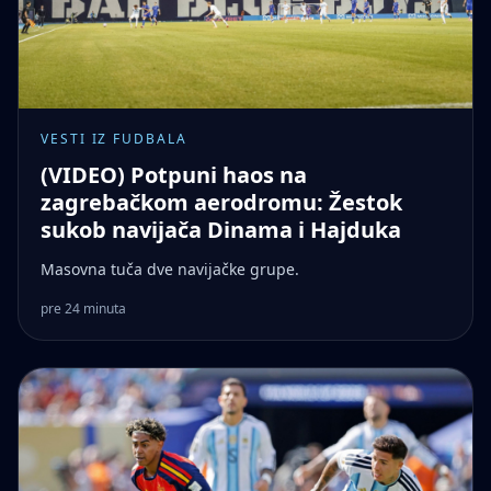
VESTI IZ FUDBALA
(VIDEO) Potpuni haos na
zagrebačkom aerodromu: Žestok
sukob navijača Dinama i Hajduka
Masovna tuča dve navijačke grupe.
pre 24 minuta