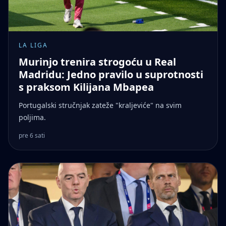
LA LIGA
Murinjo trenira strogoću u Real
Madridu: Jedno pravilo u suprotnosti
s praksom Kilijana Mbapea
Portugalski stručnjak zateže "kraljeviće" na svim
poljima.
pre 6 sati