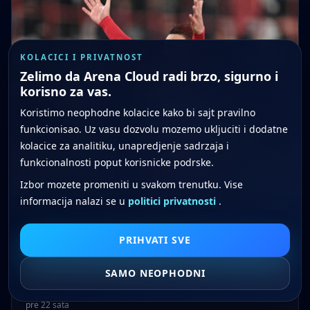
KOLACICI I PRIVATNOST
Zelimo da Arena Cloud radi brzo, sigurno i
korisno za vas.
Koristimo neophodne kolacice kako bi sajt pravilno
funkcionisao. Uz vasu dozvolu mozemo ukljuciti i dodatne
kolacice za analitiku, unapredjenje sadrzaja i
funkcionalnosti poput korisnicke podrske.
Izbor mozete promeniti u svakom trenutku. Vise
informacija nalazi se u
politici privatnosti
.
VESTI IZ FUDBALA
Milioni ipak nisu dovoljni: Nestašni
PRIHVATI SVE
dečko Crvene zvezde i dalje bez kluba
SAMO NEOPHODNI
Novac ipak nije presudan.
pre 22 sata