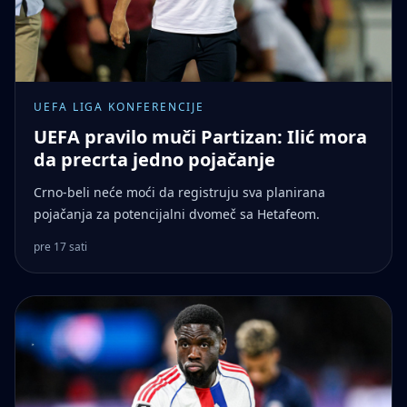
UEFA LIGA KONFERENCIJE
UEFA pravilo muči Partizan: Ilić mora
da precrta jedno pojačanje
Crno-beli neće moći da registruju sva planirana
pojačanja za potencijalni dvomeč sa Hetafeom.
pre 17 sati