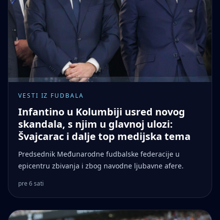
VESTI IZ FUDBALA
Infantino u Kolumbiji usred novog
skandala, s njim u glavnoj ulozi:
Švajcarac i dalje top medijska tema
Predsednik Međunarodne fudbalske federacije u
epicentru zbivanja i zbog navodne ljubavne afere.
pre 6 sati