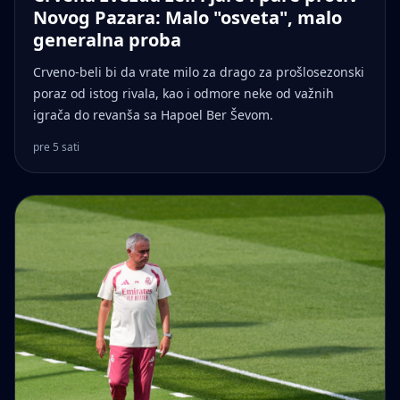
Novog Pazara: Malo "osveta", malo
generalna proba
Crveno-beli bi da vrate milo za drago za prošlosezonski
poraz od istog rivala, kao i odmore neke od važnih
igrača do revanša sa Hapoel Ber Ševom.
pre 5 sati