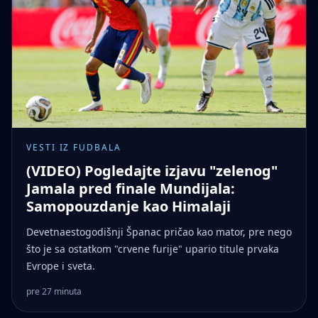
VESTI IZ FUDBALA
(VIDEO) Pogledajte izjavu "zelenog"
Jamala pred finale Mundijala:
Samopouzdanje kao Himalaji
Devetnaestogodišnji Španac pričao kao mator, pre nego
što je sa ostatkom "crvene furije" upario titule prvaka
Evrope i sveta.
pre 27 minuta