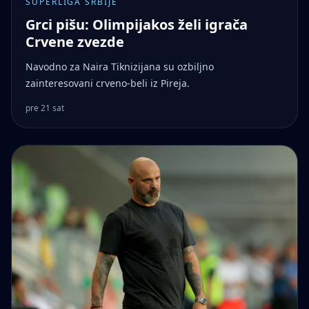
SUPERLIGA SRBIJE
Grci pišu: Olimpijakos želi igrača
Crvene zvezde
Navodno za Naira Tiknizijana su ozbiljno
zainteresovani crveno-beli iz Pireja.
pre 21 sat