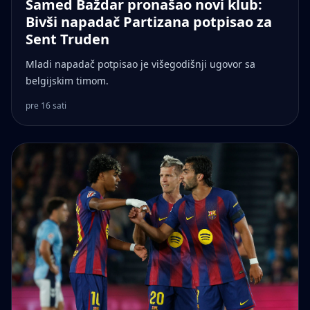
Samed Baždar pronašao novi klub:
Bivši napadač Partizana potpisao za
Sent Truden
Mladi napadač potpisao je višegodišnji ugovor sa
belgijskim timom.
pre 16 sati