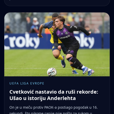
UEFA LIGA EVROPE
Cvetković nastavio da ruši rekorde:
Ušao u istoriju Anderlehta
On je u meču protiv PAOK-a postiago pogodak u 16.
sekundi, što nikome ranije nije pošlo za rukom u