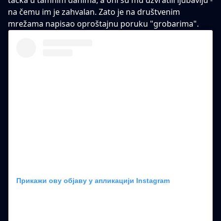
tačka u tamnim danima, a oni su mu uzvratili ljubavlju -
na čemu im je zahvalan. Zato je na društvenim
mrežama napisao oproštajnu poruku "grobarima".
Прикажи ову објаву у апликацији Instagram