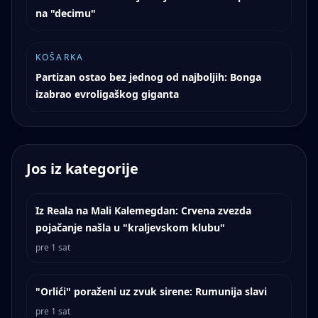
na "decimu"
KOŠARKA
Partizan ostao bez jednog od najboljih: Bonga
izabrao evroligaškog giganta
Jos iz kategorije
Iz Reala na Mali Kalemegdan: Crvena zvezda
pojačanje našla u "kraljevskom klubu"
pre 1 sat
"Orlići" poraženi uz zvuk sirene: Rumunija slavi
pre 1 sat