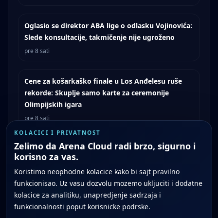
Oglasio se direktor ABA lige o odlasku Vojinovića:
Slede konsultacije, takmičenje nije ugroženo
pre 8 sati
Cene za košarkaško finale u Los Anđelesu ruše
rekorde: Skuplje samo karte za ceremonije
Olimpijskih igara
pre 8 sati
KOLACICI I PRIVATNOST
Zelimo da Arena Cloud radi brzo, sigurno i
korisno za vas.
Koristimo neophodne kolacice kako bi sajt pravilno
Arena Cloud je striming platforma koja nudi
sportske prenose uživo, najzanimljivije
funkcionisao. Uz vasu dozvolu mozemo ukljuciti i dodatne
trenutke i sadržaj na zahtev na različitim
uređajima. Platforma donosi najvažnije
kolacice za analitiku, unapredjenje sadrzaja i
domaće i međunarodne sportske lige,
uključujući fudbal i košarku, kao i ekskluzivne
funkcionalnosti poput korisnicke podrske.
opcije poput brzih hajlajtsa i celih snimaka
utakmica odmah po završetku.