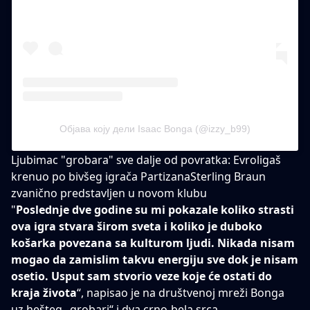
Објава коју дели Isaac Bonga (@izzy_b99)
Ljubimac "grobara" sve dalje od povratka: Evroligaš
krenuo po bivšeg igrača Partizana
Sterling Braun
zvanično predstavljen u novom klubu
"
Poslednje dve godine su mi pokazale koliko strasti
ova igra stvara širom sveta i koliko je duboko
košarka povezana sa kulturom ljudi. Nikada nisam
mogao da zamislim takvu energiju sve dok je nisam
osetio. Usput sam stvorio veze koje će ostati do
kraja života
“, napisao je na društvenoj mreži Bonga
uz hešteg „grobari“ i dva crno-bela srca.