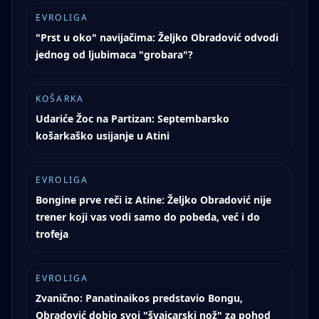
EVROLIGA
"Prst u oko" navijačima: Željko Obradović odvodi
jednog od ljubimaca "grobara"?
KOŠARKA
Udariće Žoc na Partizan: Septembarsko
košarkaško usijanje u Atini
EVROLIGA
Bongine prve reči iz Atine: Željko Obradović nije
trener koji vas vodi samo do pobeda, već i do
trofeja
EVROLIGA
Zvanično: Panatinaikos predstavio Bongu,
Obradović dobio svoj "švajcarski nož" za pohod