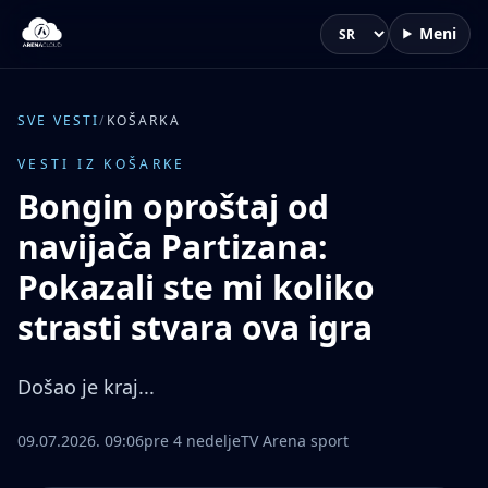
Meni
Jezik
SVE VESTI
/
KOŠARKA
VESTI IZ KOŠARKE
Bongin oproštaj od
navijača Partizana:
Pokazali ste mi koliko
strasti stvara ova igra
Došao je kraj...
09.07.2026. 09:06
pre 4 nedelje
TV Arena sport