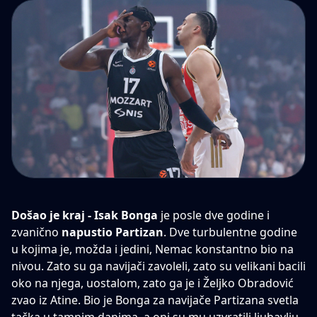
Došao je kraj - Isak Bonga
je posle dve godine i
zvanično
napustio Partizan
. Dve turbulentne godine
u kojima je, možda i jedini, Nemac konstantno bio na
nivou. Zato su ga navijači zavoleli, zato su velikani bacili
oko na njega, uostalom, zato ga je i Željko Obradović
zvao iz Atine. Bio je Bonga za navijače Partizana svetla