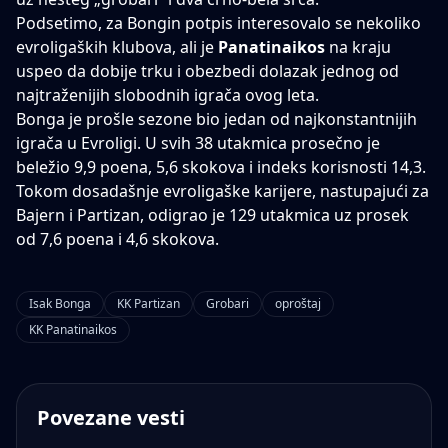
Podsetimo, za Bongin potpis interesovalo se nekoliko
evroligaških klubova, ali je
Panatinaikos
na kraju
uspeo da dobije trku i obezbedi dolazak jednog od
najtraženijih slobodnih igrača ovog leta.
Bonga je prošle sezone bio jedan od najkonstantnijih
igrača u Evroligi. U svih 38 utakmica prosečno je
beležio 9,9 poena, 5,6 skokova i indeks korisnosti 14,3.
Tokom dosadašnje evroligaške karijere, nastupajući za
Bajern i Partizan, odigrao je 129 utakmica uz prosek
od 7,6 poena i 4,6 skokova.
Isak Bonga
KK Partizan
Grobari
oproštaj
KK Panatinaikos
Povezane vesti