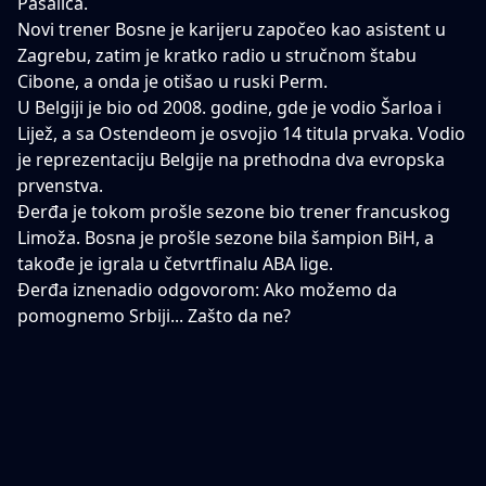
Pašalića.
Novi trener Bosne je karijeru započeo kao asistent u
Zagrebu, zatim je kratko radio u stručnom štabu
Cibone, a onda je otišao u ruski Perm.
U Belgiji je bio od 2008. godine, gde je vodio Šarloa i
Lijež, a sa Ostendeom je osvojio 14 titula prvaka. Vodio
je reprezentaciju Belgije na prethodna dva evropska
prvenstva.
Đerđa je tokom prošle sezone bio trener francuskog
Limoža. Bosna je prošle sezone bila šampion BiH, a
takođe je igrala u četvrtfinalu ABA lige.
Đerđa iznenadio odgovorom: Ako možemo da
pomognemo Srbiji... Zašto da ne?