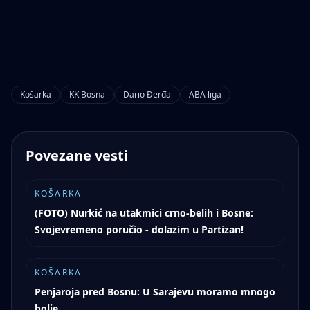
Košarka
KK Bosna
Dario Đerđa
ABA liga
Povezane vesti
KOŠARKA
(FOTO) Nurkić na utakmici crno-belih i Bosne:
Svojevremeno poručio - dolazim u Partizan!
KOŠARKA
Penjaroja pred Bosnu: U Sarajevu moramo mnogo
bolje