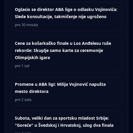
Oglasio se direktor ABA lige o odlasku Vojinovića:
Slede konsultacije, takmičenje nije ugroženo
pre 30 minuta
Cene za košarkaško finale u Los Anđelesu ruše
rekorde: Skuplje samo karte za ceremonije
Olimpijskih igara
pre 1 sat
Promene u ABA ligi: Milija Vojinović napušta
mesto direktora
pre 2 sata
Subota, veliki dan za sportsku mladost Srbije:
"Goreće" u Švedskoj i Hrvatskoj, ulog dva finala