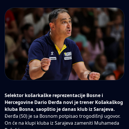
Selektor košarkaške reprezentacije Bosne i
Hercegovine
Dario Đerđa
novi je trener Košakaškog
kluba Bosna, saopštio je danas klub iz Sarajeva.
Đerđa (50) je sa Bosnom potpisao trogodišnji ugovor.
On će na klupi kluba iz Sarajeva zameniti Muhameda