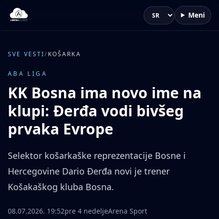
Meni
Jezik
SVE VESTI
/
KOŠARKA
ABA LIGA
KK Bosna ima novo ime na
klupi: Đerđa vodi bivšeg
prvaka Evrope
Selektor košarkaške reprezentacije Bosne i
Hercegovine Dario Đerđa novi je trener
Košakaškog kluba Bosna.
08.07.2026. 19:52
pre 4 nedelje
Arena Sport