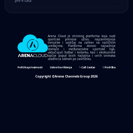
pre 4 sata
Arena Cloud je striming platforma koja nudi
sportske prenose uživo, najzanimljivije
trenutke i sadržaj na zahtev na različitim
uređajima. Platforma donosi najvažnije
domaće i međunarodne sportske lige,
uključujući fudbal i košarku, kao i ekskluzivne
opcije poput brzih hajlajtsa i celih snimaka
utakmica odmah po završetku.
Politika privatnosti
Uslovi korišćenja
Call Centar
Podrška
Copyright ©Arena Channels Group 2026