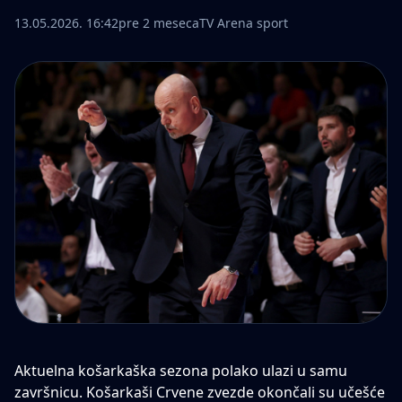
13.05.2026. 16:42
pre 2 meseca
TV Arena sport
Aktuelna košarkaška sezona polako ulazi u samu
završnicu.
Košarkaši Crvene zvezde
okončali su učešće