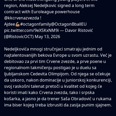
region, Aleksej Nedeljkovic signed a long term
contract with Euroleague powerhouse
@kkcrvenazvezda
!
Ajdee💪🏽
#octagonfamily
@OctagonBballEU
pic.twitter.com/9eXSKxNM9i
— Davor Ristović
(@RistovicOCT)
May 13, 2026
Nedeljkovića mnogi stručnjaci smatraju jednim od
najtalentovanijih bekova Evrope u svom uzrastu. Već je
debitovao za prvi tim Crvene zvezde, a prve poene u
regionalnom takmičenju postigao je u duelu sa
ljubljanskom Cedevita Olimpijom. Od njega se očekuje
da uskoro, nakon dominacije u juniorskoj konkurenciji,
svoj raskošni talenat pretoči u kvalitet od kojeg će
koristi imati kako Crvena zvezda, tako i srpska
košarka, a jasno je da
trener Saša Obradović
u rukama
ima biser kojeg treba izbrusiti da zasija punim sjajnem.