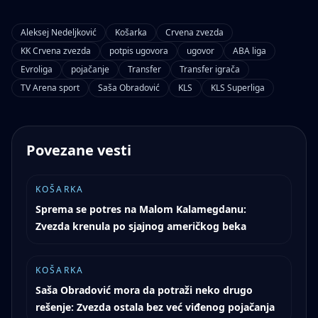
Aleksej Nedeljković
Košarka
Crvena zvezda
KK Crvena zvezda
potpis ugovora
ugovor
ABA liga
Evroliga
pojačanje
Transfer
Transfer igrača
TV Arena sport
Saša Obradović
KLS
KLS Superliga
Povezane vesti
KOŠARKA
Sprema se potres na Malom Kalamegdanu:
Zvezda krenula po sjajnog američkog beka
KOŠARKA
Saša Obradović mora da potraži neko drugo
rešenje: Zvezda ostala bez već viđenog pojačanja