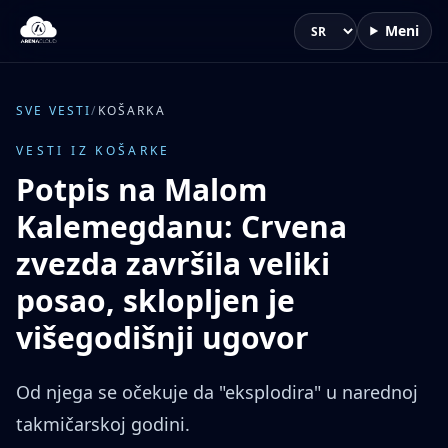
Meni
Jezik
SVE VESTI
/
KOŠARKA
VESTI IZ KOŠARKE
Potpis na Malom
Kalemegdanu: Crvena
zvezda završila veliki
posao, sklopljen je
višegodišnji ugovor
Od njega se očekuje da "eksplodira" u narednoj
takmičarskoj godini.