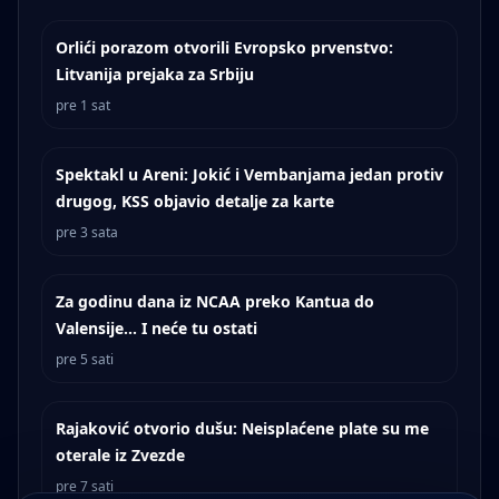
Orlići porazom otvorili Evropsko prvenstvo:
Litvanija prejaka za Srbiju
pre 1 sat
Spektakl u Areni: Jokić i Vembanjama jedan protiv
drugog, KSS objavio detalje za karte
pre 3 sata
Za godinu dana iz NCAA preko Kantua do
Valensije... I neće tu ostati
pre 5 sati
Rajaković otvorio dušu: Neisplaćene plate su me
oterale iz Zvezde
pre 7 sati