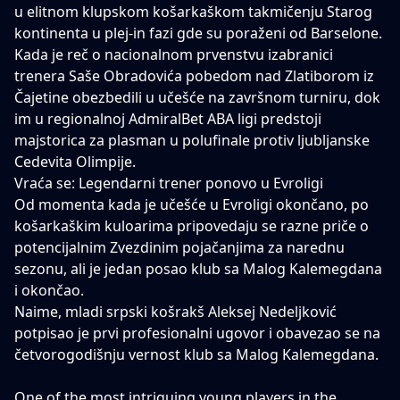
u elitnom klupskom košarkaškom takmičenju Starog
kontinenta u plej-in fazi gde su poraženi od Barselone.
Kada je reč o nacionalnom prvenstvu izabranici
trenera Saše Obradovića pobedom nad Zlatiborom iz
Čajetine obezbedili u učešće na završnom turniru, dok
im u regionalnoj AdmiralBet ABA ligi predstoji
majstorica za plasman u polufinale protiv ljubljanske
Cedevita Olimpije.
Vraća se: Legendarni trener ponovo u Evroligi
Od momenta kada je učešće u Evroligi okončano, po
košarkaškim kuloarima pripovedaju se razne priče o
potencijalnim Zvezdinim pojačanjima za narednu
sezonu, ali je jedan posao klub sa Malog Kalemegdana
i okončao.
Naime,
mladi srpski košrakš Aleksej Nedeljković
potpisao je prvi profesionalni ugovor i obavezao se na
četvorogodišnju vernost klub sa Malog Kalemegdana.
One of the most intriguing young players in the